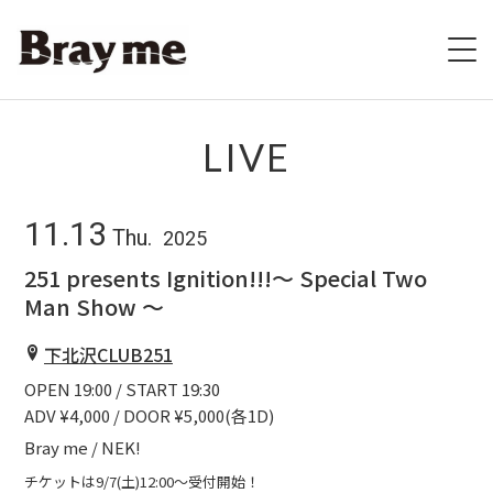
HOME
LIVE
SCHEDULE
11.13
Thu.
2025
BIOGRAPHY
251 presents Ignition!!!～ Special Two
Man Show ～
VIDEO
下北沢CLUB251
DISCOGRAPHY
OPEN 19:00 / START 19:30
ADV ¥4,000 / DOOR ¥5,000(各1D)
ブレの村
Bray me / NEK!
STORE
チケットは9/7(土)12:00〜受付開始！