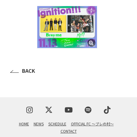
BLOG
たにき
アンリ
SAKKO
CONTACT
BACK
HOME
NEWS
SCHEDULE
OFFICIAL FC 〜ブレの村〜
CONTACT