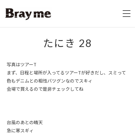
HOME
たにき 28
SCHEDULE
写真はツアーT
BIOGRAPHY
まず、日程と場所が入ってるツアーTが好きだし、スミって
色もデニムとの相性バツグンなのでスキィ
VIDEO
会場で買えるので是非チェックしてね
DISCOGRAPHY
ブレの村
台風のあとの晴天
STORE
急に寒スギィ