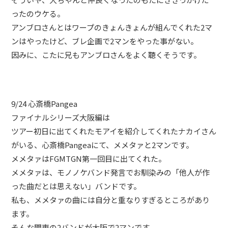
ったのウケる。
アンブロさんとはワープのきょんきょんが組んでくれた2マ
ンはやったけど、ブレ企画で2マンをやった事がない。
因みに、こたに兄もアンブロさんをよく聴くそうです。
9/24 心斎橋Pangea
ファイナルシリーズ大阪編は
ツアー初日に出てくれたモアイを紹介してくれたナカイさん
がいる、心斎橋Pangeaにて、メメタァと2マンです。
メメタァはFGMTGN第一回目に出てくれた。
メメタァは、モノノケバンド発言でお馴染みの「他人が作
った曲だとは思えない」バンドです。
私も、メメタァの曲には自分と重なりすぎるところがあり
ます。
そんな関東の2バンドが大阪で2マンです。