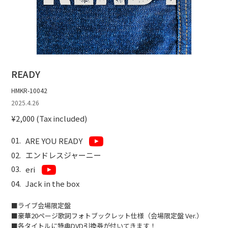
READY
HMKR-10042
2025.4.26
¥2,000 (Tax included)
ARE YOU READY
エンドレスジャーニー
eri
Jack in the box
■ライブ会場限定盤
■豪華20ページ歌詞フォトブックレット仕様（会場限定盤 Ver.）
■各タイトルに特典DVD引換券が付いてきます！