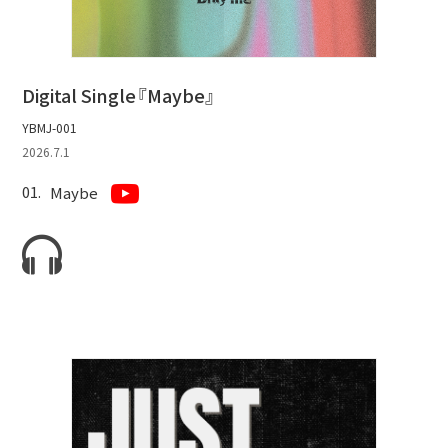
BLOG
たにき
Digital Single『Maybe』
アンリ
YBMJ-001
SAKKO
2026.7.1
CONTACT
Maybe