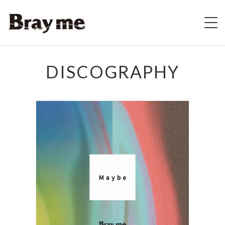
HOME
DISCOGRAPHY
SCHEDULE
BIOGRAPHY
VIDEO
DISCOGRAPHY
ブレの村
STORE