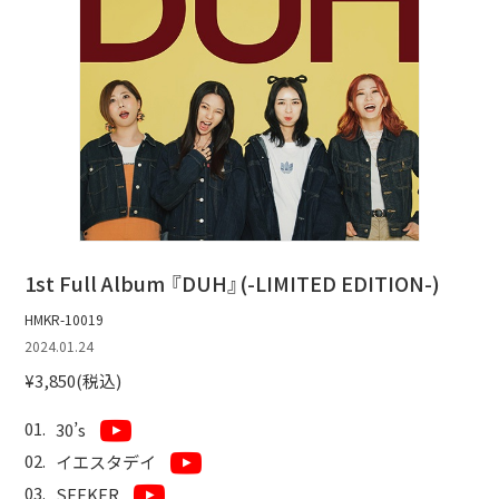
1st Full Album 『DUH』(-LIMITED EDITION-)
HMKR-10019
2024.01.24
¥3,850(税込)
30’s
イエスタデイ
SEEKER