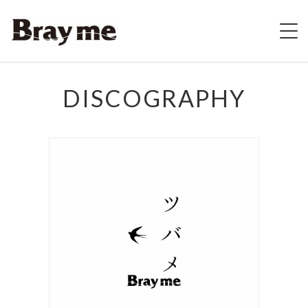
HOME
DISCOGRAPHY
SCHEDULE
BIOGRAPHY
VIDEO
DISCOGRAPHY
ブレの村
STORE