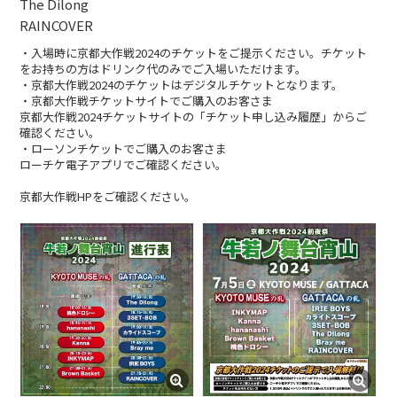
The Dilong
RAINCOVER
BLOG
・入場時に京都大作戦2024のチケットをご提示ください。チケット
たにき
をお持ちの方はドリンク代のみでご入場いただけます。
・京都大作戦2024のチケットはデジタルチケットとなります。
アンリ
・京都大作戦チケットサイトでご購入のお客さま
京都大作戦2024チケットサイトの「チケット申し込み履歴」からご
SAKKO
確認ください。
・ローソンチケットでご購入のお客さま
ローチケ電子アプリでご確認ください。
CONTACT
京都大作戦HPをご確認ください。