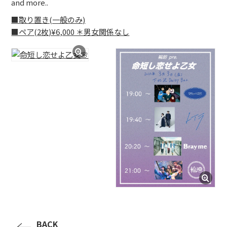
and more..
BLOG
■取り置き(一般のみ)
■ペア(2枚)¥6,000 ＊男女関係なし
たにき
アンリ
SAKKO
CONTACT
BACK