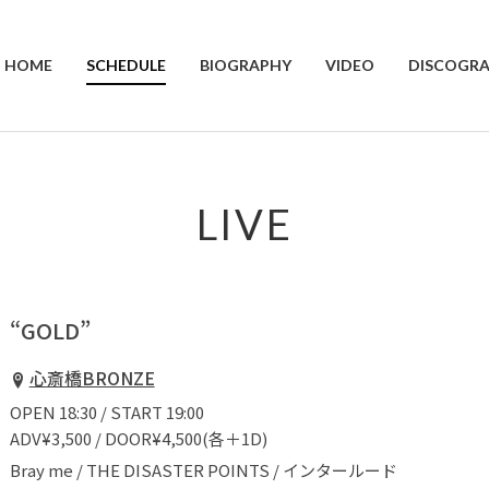
HOME
SCHEDULE
BIOGRAPHY
VIDEO
DISCOGR
LIVE
“GOLD”
心斎橋BRONZE
OPEN 18:30 / START 19:00
ADV¥3,500 / DOOR¥4,500(各＋1D)
Bray me / THE DISASTER POINTS / インタールード