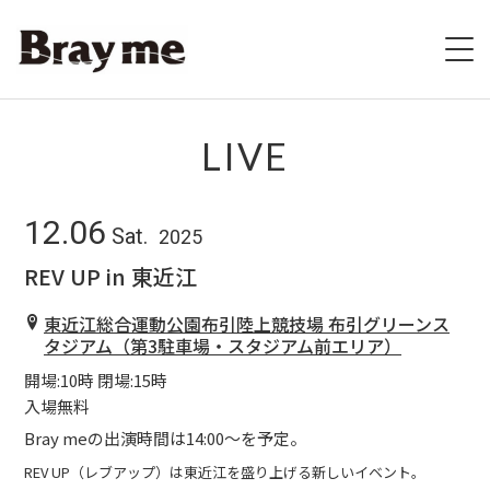
HOME
LIVE
SCHEDULE
12.06
Sat.
2025
BIOGRAPHY
REV UP in 東近江
VIDEO
東近江総合運動公園布引陸上競技場 布引グリーンス
タジアム（第3駐車場・スタジアム前エリア）
DISCOGRAPHY
開場:10時 閉場:15時
入場無料
ブレの村
Bray meの出演時間は14:00〜を予定。
STORE
REV UP（レブアップ）は東近江を盛り上げる新しいイベント。