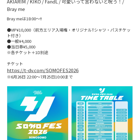
AKIARIM / KIKO / FandL / 可愛いって言わないと呪う！/
Bray me
BLOG
Bray meは18:00〜!!
たにき
●VIP¥10,000（前方エリア入場権・オリジナルTシャツ・パスチケッ
アンリ
ト付き）
●一般¥4,000
SAKKO
●当日券¥5,000
※各チケット＋1D別途
CONTACT
チケット
https://t-dv.com/SOMOFES2026
※6月26日 22:00〜7月25日10:00まで