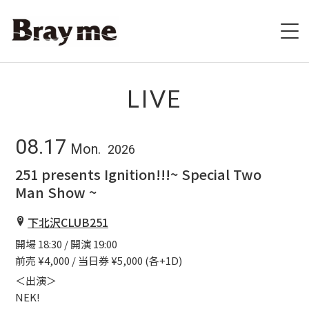
HOME
LIVE
SCHEDULE
08.17
Mon.
2026
BIOGRAPHY
251 presents Ignition!!!~ Special Two
Man Show ~
VIDEO
下北沢CLUB251
DISCOGRAPHY
開場 18:30 / 開演 19:00
前売 ¥4,000 / 当日券 ¥5,000 (各+1D)
ブレの村
＜出演＞
STORE
NEK!