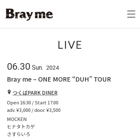
HOME
LIVE
SCHEDULE
06.30
Sun.
2024
BIOGRAPHY
Bray me – ONE MORE “DUH” TOUR
VIDEO
つくばPARK DINER
Open 16:30 / Start 17:00
DISCOGRAPHY
adv. ¥3,000 / door. ¥3,500
ブレの村
MOCKEN
ヒナタトカゲ
さすらいろ
STORE