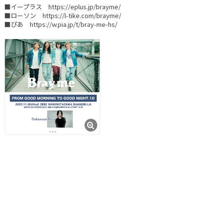
■イープラス https://eplus.jp/brayme/
■ローソン https://l-tike.com/brayme/
■ぴあ https://w.pia.jp/t/bray-me-hs/