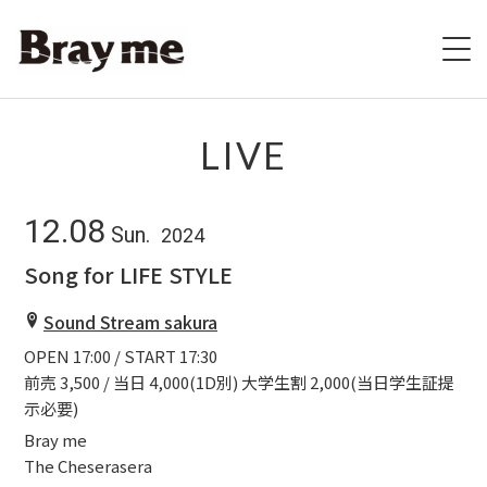
HOME
LIVE
SCHEDULE
12.08
Sun.
2024
BIOGRAPHY
Song for LIFE STYLE
VIDEO
Sound Stream sakura
OPEN 17:00 / START 17:30
DISCOGRAPHY
前売 3,500 / 当日 4,000(1D別) 大学生割 2,000(当日学生証提
示必要)
ブレの村
Bray me
The Cheserasera
STORE