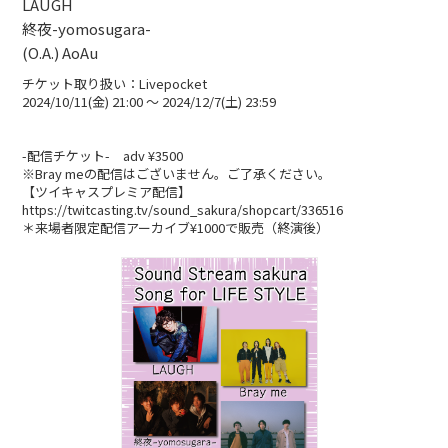
LAUGH
終夜-yomosugara-
BLOG
(O.A.) AoAu
たにき
チケット取り扱い：Livepocket
2024/10/11(金) 21:00 〜 2024/12/7(土) 23:59
アンリ
SAKKO
-配信チケット- adv ¥3500
※Bray meの配信はございません。ご了承ください。
CONTACT
【ツイキャスプレミア配信】
https://twitcasting.tv/sound_sakura/shopcart/336516
＊来場者限定配信アーカイブ¥1000で販売（終演後）