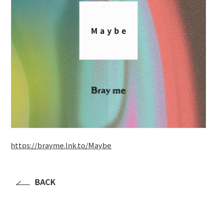
BLOG
たにき
アンリ
SAKKO
CONTACT
https://brayme.lnk.to/Maybe
BACK