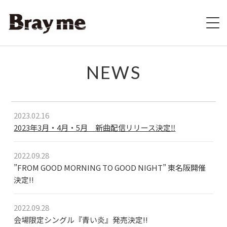
HOME
NEWS
SCHEDULE
2023.02.16
BIOGRAPHY
2023年3月・4月・5月 新曲配信リリース決定‼︎
VIDEO
2022.09.28
DISCOGRAPHY
”FROM GOOD MORNING TO GOOD NIGHT” 東名阪開催
決定!!
ブレの村
2022.09.28
STORE
会場限定シングル『青い炎』発売決定!!